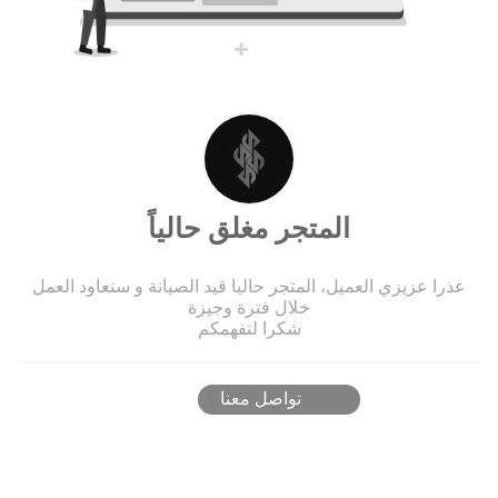
المتجر مغلق حالياً
عذرا عزيزي العميل، المتجر حاليا قيد الصيانة و سنعاود العمل
خلال فترة وجيزة
شكرا لتفهمكم
تواصل معنا