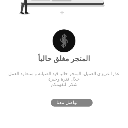
المتجر مغلق حالياً
عذرا عزيزي العميل، المتجر حاليا قيد الصيانة و سنعاود العمل
خلال فترة وجيزة
شكرا لتفهمكم
تواصل معنا