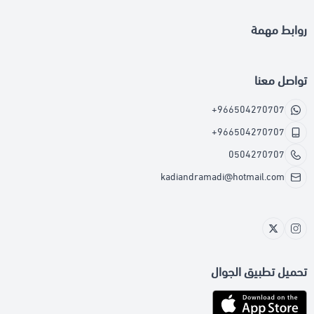
روابط مهمة
تواصل معنا
+966504270707
+966504270707
0504270707
kadiandramadi@hotmail.com
تحميل تطبيق الجوال