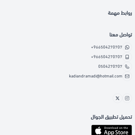
روابط مهمة
تواصل معنا
+966504270707
+966504270707
0504270707
kadiandramadi@hotmail.com
تحميل تطبيق الجوال