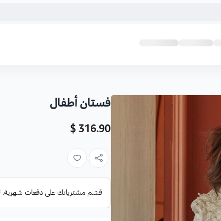
فستان أطفال
316.90 $