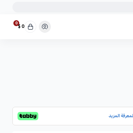
0
0 $