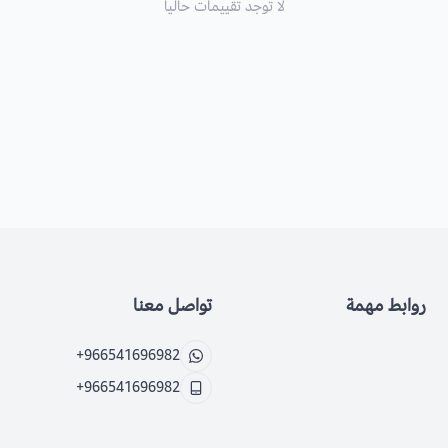
لا توجد تقييمات حاليا
روابط مهمة
تواصل معنا
+966541696982
+966541696982