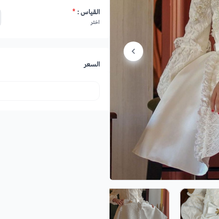
القياس :
*
اختر
السعر