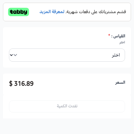
القياس :
*
اختر
السعر
316.89 $
نفدت الكمية