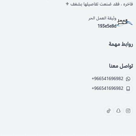
فاخره ، فقد صُنعت تفاصيلها بشغف ⚜️
وثيقة العمل الحر
193e5e8d
روابط مهمة
تواصل معنا
+966541696982
+966541696982