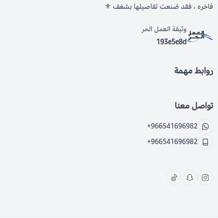
فاخره ، فقد صُنعت تفاصيلها بشغف ⚜️
وثيقة العمل الحر
193e5e8d
روابط مهمة
تواصل معنا
+966541696982
+966541696982