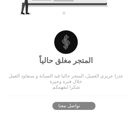
المتجر مغلق حالياً
عذرا عزيزي العميل، المتجر حاليا قيد الصيانة و سنعاود العمل
خلال فترة وجيزة
شكرا لتفهمكم
تواصل معنا