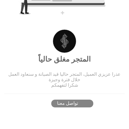
المتجر مغلق حالياً
عذرا عزيزي العميل، المتجر حاليا قيد الصيانة و سنعاود العمل
خلال فترة وجيزة
شكرا لتفهمكم
تواصل معنا