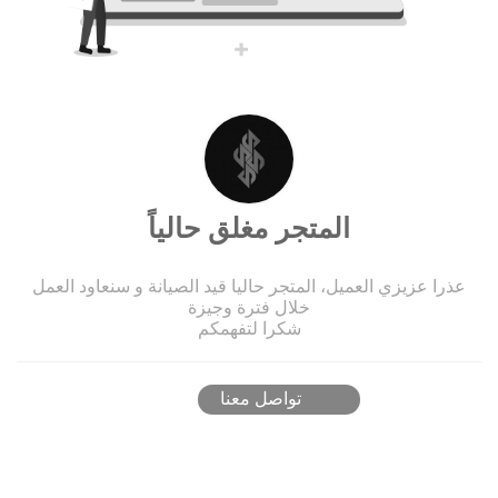
المتجر مغلق حالياً
عذرا عزيزي العميل، المتجر حاليا قيد الصيانة و سنعاود العمل
خلال فترة وجيزة
شكرا لتفهمكم
تواصل معنا