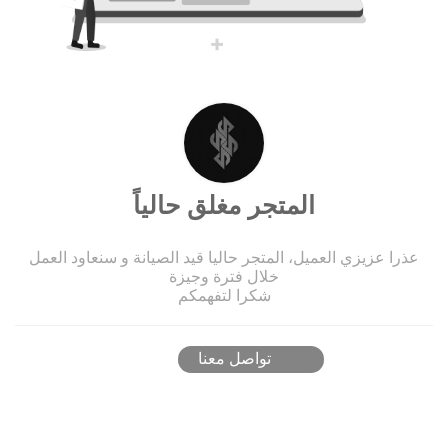
المتجر مغلق حالياً
عذرا عزيزي العميل، المتجر حاليا قيد الصيانة و سنعاود العمل
خلال فترة وجيزة
شكرا لتفهمكم
تواصل معنا