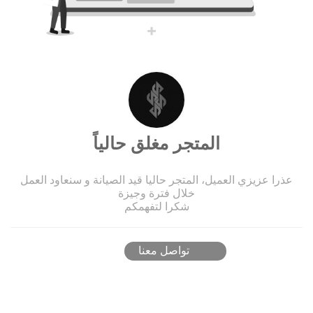
المتجر مغلق حالياً
عذرا عزيزي العميل، المتجر حاليا قيد الصيانة و سنعاود العمل
خلال فترة وجيزة
شكرا لتفهمكم
تواصل معنا