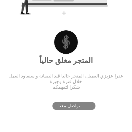
المتجر مغلق حالياً
عذرا عزيزي العميل، المتجر حاليا قيد الصيانة و سنعاود العمل
خلال فترة وجيزة
شكرا لتفهمكم
تواصل معنا