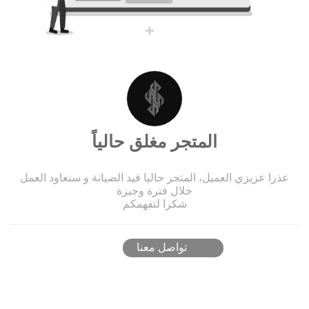
المتجر مغلق حالياً
عذرا عزيزي العميل، المتجر حاليا قيد الصيانة و سنعاود العمل
خلال فترة وجيزة
شكرا لتفهمكم
تواصل معنا