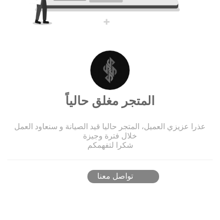
المتجر مغلق حالياً
عذرا عزيزي العميل، المتجر حاليا قيد الصيانة و سنعاود العمل
خلال فترة وجيزة
شكرا لتفهمكم
تواصل معنا