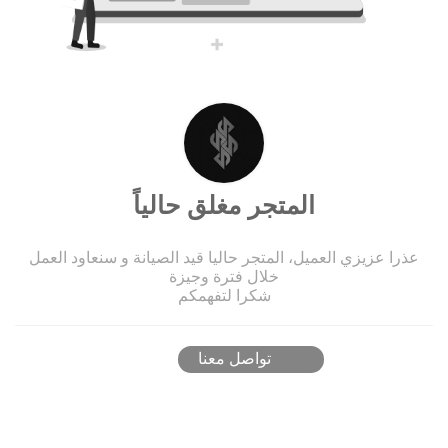
المتجر مغلق حالياً
عذرا عزيزي العميل، المتجر حاليا قيد الصيانة و سنعاود العمل
خلال فترة وجيزة
شكرا لتفهمكم
تواصل معنا