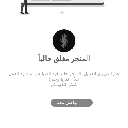
المتجر مغلق حالياً
عذرا عزيزي العميل، المتجر حاليا قيد الصيانة و سنعاود العمل
خلال فترة وجيزة
شكرا لتفهمكم
تواصل معنا