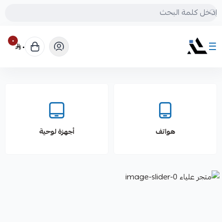
٠
٠
متجر علياء
هواتف
أجهزة لوحية