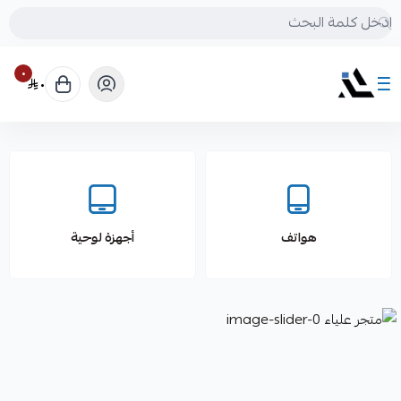
٠
٠
متجر علياء
هواتف
أجهزة لوحية