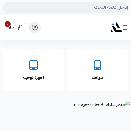
٠
٠
متجر علياء
هواتف
أجهزة لوحية