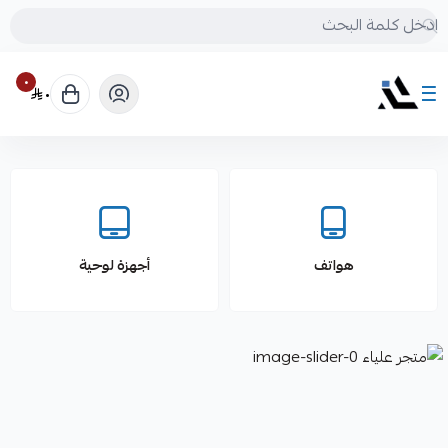
٠
٠
متجر علياء
هواتف
أجهزة لوحية