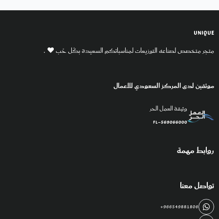
UNIQUE
متجر متخصص لصناعه التوزيعات لمناسباتكم السعيدة بكُل حُب ♥️ .
موثقين لدى المركز السعودي للاعمال
وثيقة العمل الحر
FL-569066000
روابط مهمة
تواصل معنا
+966549881806