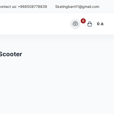
ontact us:
+966508778839
Skatingbarn11@gmail.com
0
0
Scooter