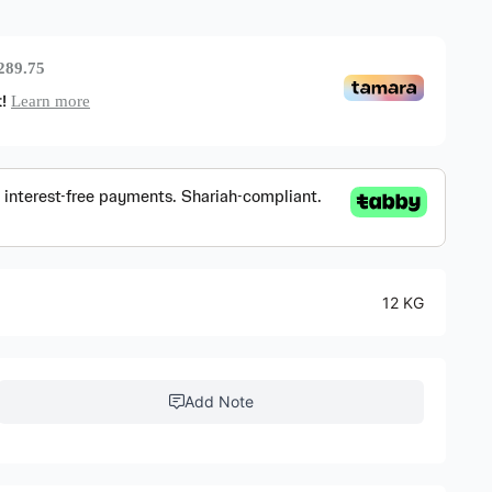
289.75
Learn more
t!
ks
12 KG
Add Note
ABS Brakes)