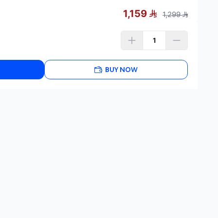
1,159
1,299
BUY NOW