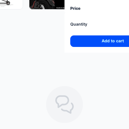
Smart App Control
Price
tube tire
Quantity
Add to cart