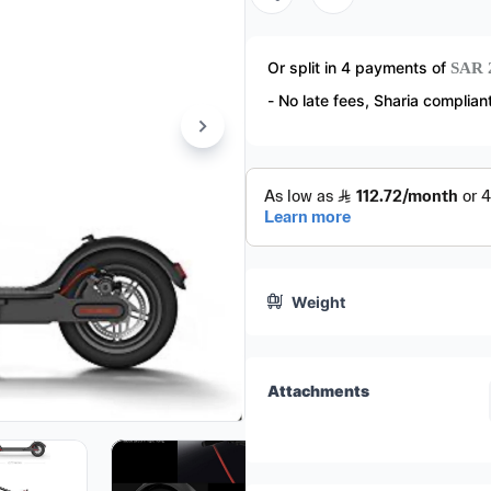
المدى: 20 KM
السرعة الافتراضية: 45 KM/H
SAR 
Or split in
4
payments of
- No late fees, Sharia complian
نظام فرملة الكتروني E-ABS Brea
اضاءة امامية & خلفيه
التحكم الذكي عبر التطبيق
اطارات tube
Weight
Motor: 250W
Battery: 7.8 AH
Range: 20 KM
Attachments
Speed feeling : 45 KM/H
Electronic Braking System (E-
Front & Rear Lights