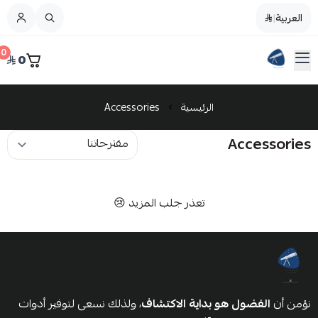
العربية
|
العربية
|
0
0
القائمة الرئيسية
كمال العلوم
تخفيضات
الرئيسية
Accessories
Accessories
SkyWatcher
Celestron
تعذر جلب المزيد 😢
Telescopes
Mounts and Tripods
عرض الكل
نؤمن أن
الفضول هو بداية الاكتشاف
، ولذلك نسعى لتوفير أدوات
Accessories
Reflectors