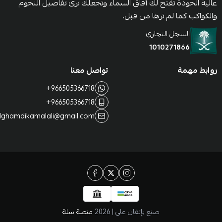
عالية الجودة تفتح لك آفاق السماء وتجعلك ترى تفاصيل النجوم
والكواكب كما لم ترها من قبل.
عرض الكل
Refractor
السجل التجاري
1010271866
GoTo Mount Accessories
Cassegrain
روابط مهمة
تواصل معنا
Eyepiece
+966505366718
+966505366718
Filters
alghamdikamalali@gmail.com
Counterweight
Diagonals, Barlows and Finderscopes
Motor Drive
صنع بإتقان على | 2026
منصة سلة