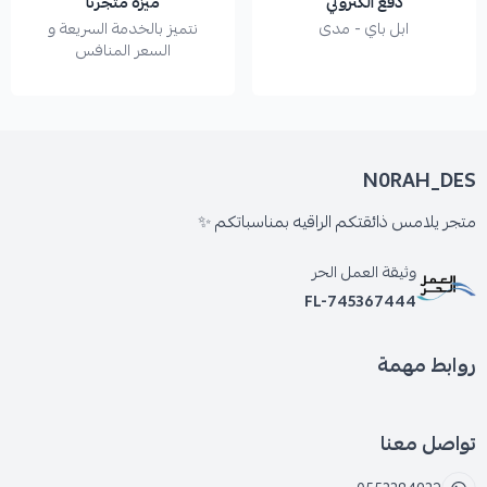
دفع الكتروني
ميزة متجرنا
ابل باي - مدى
نتميز بالخدمة السريعة و
السعر المنافس
N0RAH_DES
متجر يلامس ذائقتكم الراقيه بمناسباتكم ✨️
وثيقة العمل الحر
FL-745367444
روابط مهمة
تواصل معنا