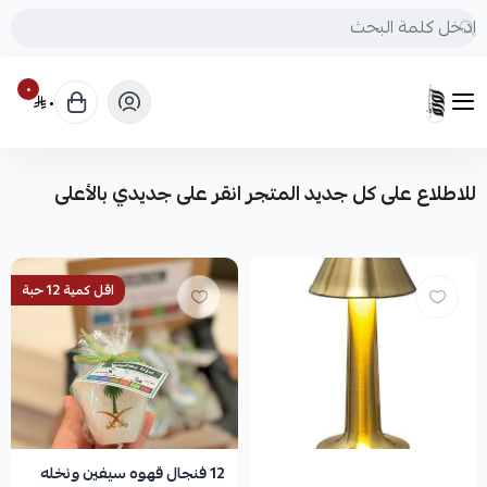
٠
٠
N0RAH_DES
للاطلاع على كل جديد المتجر انقر على جديدي بالأعلى
اقل كمية 12 حبة
12 فنجال قهوه سيفين ونخله