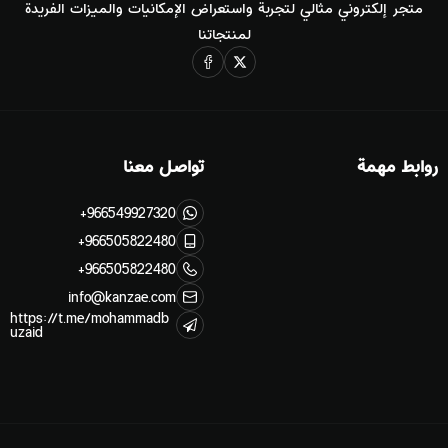
متجر إلكتروني مثالي لتجربة واستعراض الإمكانيات والميزات الفريدة
لمنتجاتنا
عرض الكل
القائد المنظومي
Systemic Leadership Journey, Europe
Systemic Thinking European Tour
الدورات المسجلة Recorded Courses
روابط مهمة
تواصل معنا
الخدمات
+966549927320
+966505822480
عرض الكل
الخدمات - مراجعة وإعادة صياغة
+966505822480
info@kanzae.com
https://t.me/mohammadb
مراجعة وإعادة صياغة
المحتوى المعرفي الرقمي
uzaid
مراجعة وإعادة صياغة