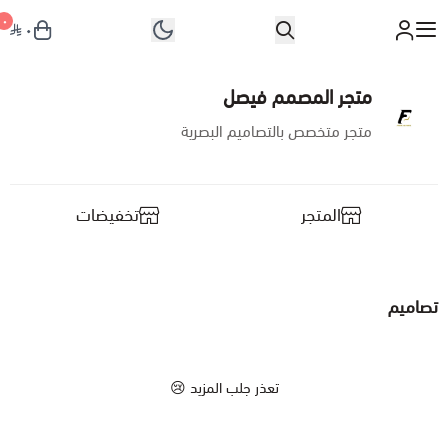
٠
٠
متجر المصمم فيصل
متجر المصمم فيصل
متجر متخصص بالتصاميم البصرية
تصاميم
المتجر
تخفيضات
ملف 3D
موك أب
تصاميم
مستندات
قوالب
تعذر جلب المزيد 😢
صور فوتوغرافية