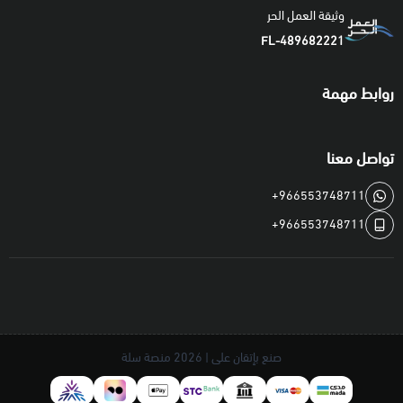
وثيقة العمل الحر
FL-489682221
روابط مهمة
تواصل معنا
+966553748711
+966553748711
صنع بإتقان على | 2026
منصة سلة