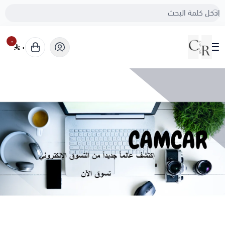
٠
٠
camcar