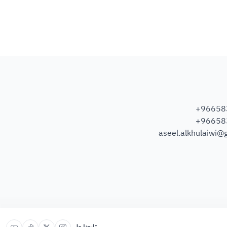
+96658
+96658
aseel.alkhulaiwi@