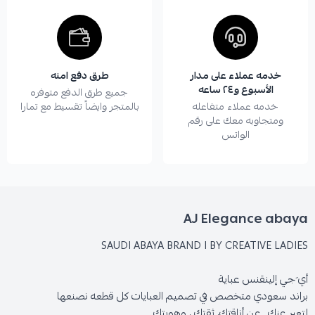
خدمه عملاء على مدار
طرق دفع امنه
الأسبوع و٢٤ ساعه
جميع طرق الدفع متوفره
خدمه عملاء متفاعله
بالمتجر وايضاً تقسيط مع تمارا
ومتجاوبه معك على رقم
الواتس
SAUDI ABAYA BRAND I BY CREATIVE LADIES
أي َجي إلينقنس عباية
براند سعودي متخصص في تصميم العبايات كل قطعه نصنعها
لتعبر عنك ..عن أناقتك، ثقتك ، وهويتك