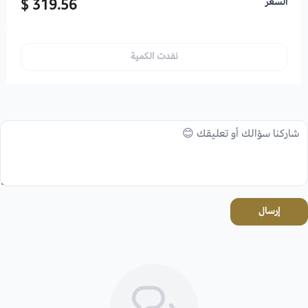
السعر
319.56 $
نفدت الكمية
إرسال