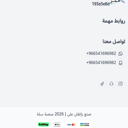
193e5e8d
روابط مهمة
تواصل معنا
+966541696982
+966541696982
صنع بإتقان على | 2026
منصة سلة