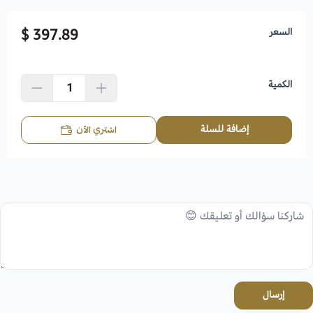
السعر
397.89 $
الكمية
إضافة للسلة
اشتري الآن
إرسال