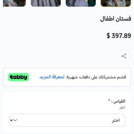
فستان اطفال
397.89 $
القياس :
*
اختر