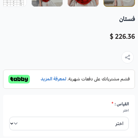
فستان
226.36 $
القياس :
*
اختر