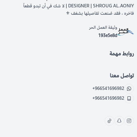
DESIGNER | SHROUG AL.AONIY | لا شك في أن تبدو قطعاً
فاخره ، فقد صُنعت تفاصيلها بشغف ⚜️
وثيقة العمل الحر
193e5e8d
روابط مهمة
تواصل معنا
+966541696982
+966541696982