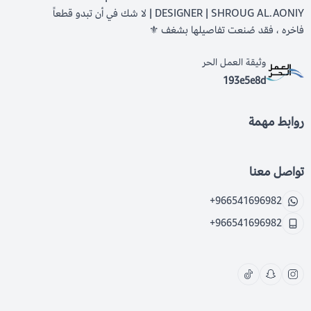
DESIGNER | SHROUG AL.AONIY | لا شك في أن تبدو قطعاً
فاخره ، فقد صُنعت تفاصيلها بشغف ⚜️
وثيقة العمل الحر
193e5e8d
روابط مهمة
تواصل معنا
+966541696982
+966541696982