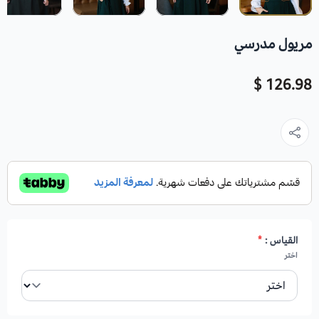
مريول مدرسي
126.98 $
القياس :
*
اختر