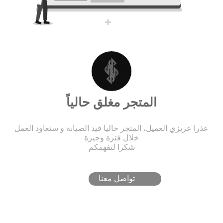
المتجر مغلق حالياً
عذرا عزيزي العميل، المتجر حاليا قيد الصيانة و سنعاود العمل
خلال فترة وجيزة
شكرا لتفهمكم
تواصل معنا