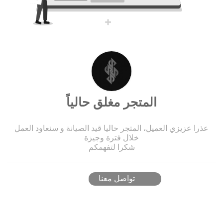
المتجر مغلق حالياً
عذرا عزيزي العميل، المتجر حاليا قيد الصيانة و سنعاود العمل
خلال فترة وجيزة
شكرا لتفهمكم
تواصل معنا