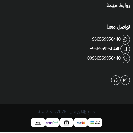
روابط مهمة
تواصل معنا
+966569930440
+966569930440
00966569930440
صنع بإتقان على | 2026
منصة سلة