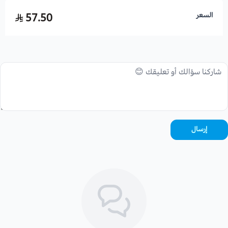
السعر
57.50
إرسال