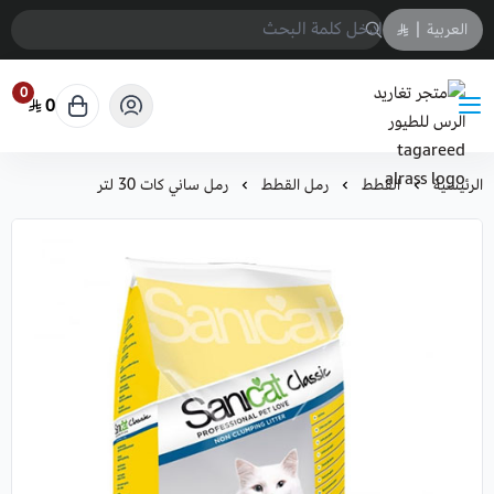
العربية
|
0
0
متجر تغاريد الرس للطيور tagareed alrass
الرئيسية
القطط
رمل القطط
رمل ساني كات 30 لتر