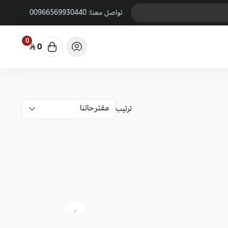
تواصل معنا:
00966569930440
0
0
ترتيب