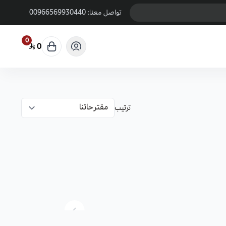
تواصل معنا:
00966569930440
0
0
ترتيب