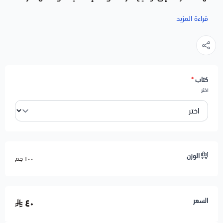
وبيان الأحكام والضوابط المتعلقة بذلك، والنظرة الشرعيّة الإسلامية
قراءة المزيد
إلى حرية اختيار المرأة مسكنَها، وأثرها على الحقوق الزوجية، مع التنبيه
على مخاطر منح المرأة الحرية المطلقة -فيما يتعلق بتنقلها، واختيار
سكنها، ومكان إقامتها-، على المرأة والأسرة المسلمة والمجتمع.
كتاب
*
اختر
وتقتصر على تناول الفقرة الرابعة من المادة (15) من اتفاقية "سيداو"
والمتعلقة بقضية حرية التنقل، وحرية اختيار السكن للمرأة، وعرضها على
ميزان الشريعة الإسلامية.
الوزن
المؤلفة: د. ساجدة عفيف عتيلي
١٠٠ جم
عدد الصفحات: 234
السعر
٤٠