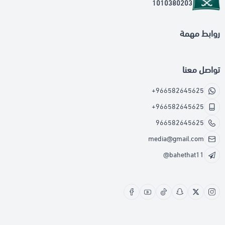
1010380203
روابط مهمة
تواصل معنا
+966582645625
+966582645625
966582645625
media@gmail.com
@bahethat11