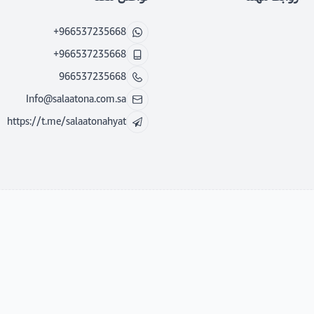
+966537235668
+966537235668
966537235668
Info@salaatona.com.sa
https://t.me/salaatonahyat