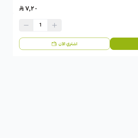
٧٫٢٠
اشتري الآن