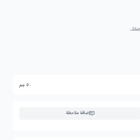
لاة ,
٥٠ جم
إضافة ملاحظة