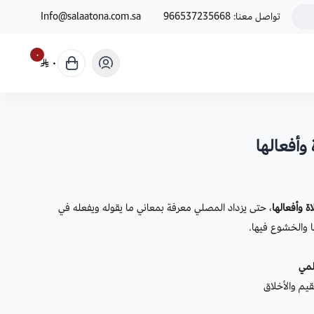
تواصل معنا:
966537235668
Info@salaatona.com.sa
٠
٠
وأفعالها
ة وأفعالها
، حتى يزداد المصلي معرفة بمعاني ما يقوله ويفعله في
ا والخشوع فيها.
لمي
قيم والأخلاق