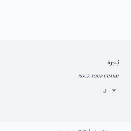
بُنجرة
𝑅𝑂𝐶𝐾 𝑌𝑂𝑈𝑅 𝐶𝐻𝐴𝑅𝑀