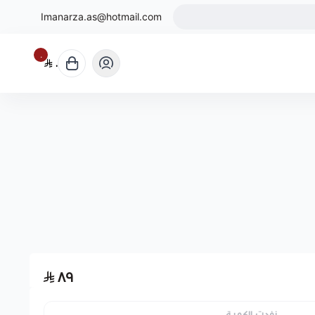
Imanarza.as@hotmail.com
٠
٠
٨٩
نفدت الكمية