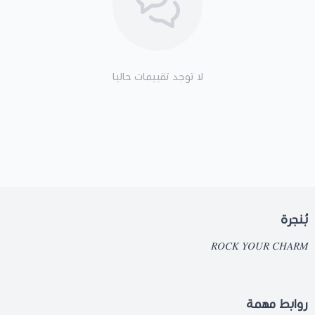
لا توجد تقييمات حاليا
بُنجرة
𝑅𝑂𝐶𝐾 𝑌𝑂𝑈𝑅 𝐶𝐻𝐴𝑅𝑀
روابط مهمة