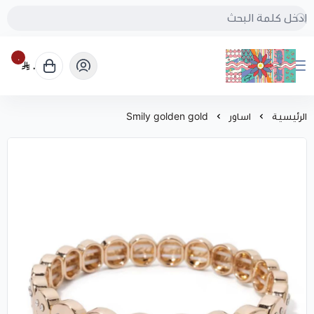
٠
٠
بُنجرة
الرئيسية
اساور
Smily golden gold