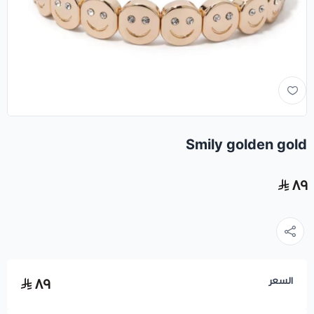
Smily golden gold
٨٩
السعر
٨٩