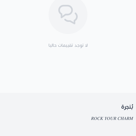
لا توجد تقييمات حاليا
بُنجرة
𝑅𝑂𝐶𝐾 𝑌𝑂𝑈𝑅 𝐶𝐻𝐴𝑅𝑀