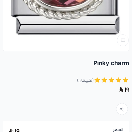
Pinky charm
(تقييمان)
١٩
السعر
١٩