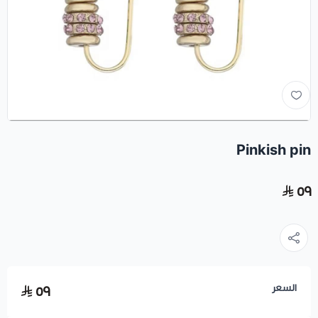
Pinkish pin
٥٩
السعر
٥٩