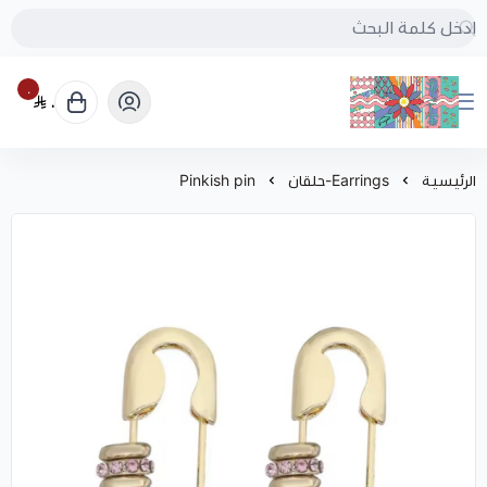
٠
٠
بُنجرة
الرئيسية
Earrings-حلقان
Pinkish pin