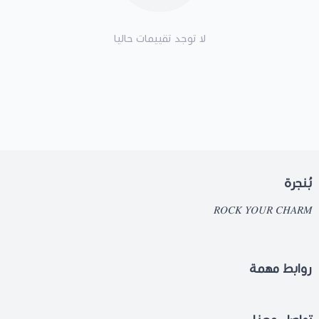
لا توجد تقييمات حاليا
بُنجرة
𝑅𝑂𝐶𝐾 𝑌𝑂𝑈𝑅 𝐶𝐻𝐴𝑅𝑀
روابط مهمة