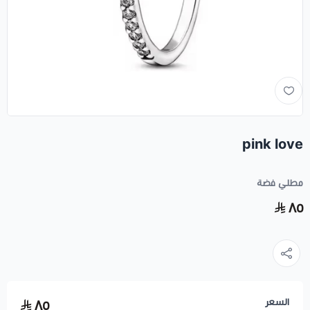
pink love
مطلي فضة
٨٥
السعر
٨٥