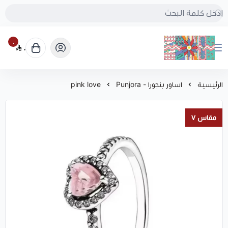
٠
٠
بُنجرة
الرئيسية
اساور بنجورا - Punjora
pink love
مقاس ٧