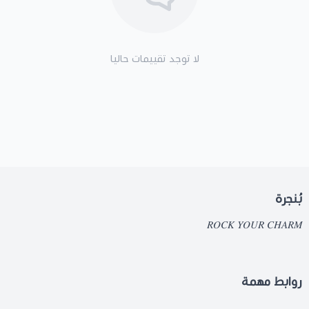
لا توجد تقييمات حاليا
بُنجرة
𝑅𝑂𝐶𝐾 𝑌𝑂𝑈𝑅 𝐶𝐻𝐴𝑅𝑀
روابط مهمة