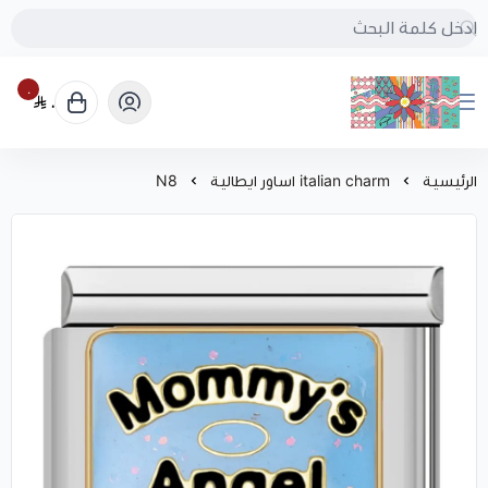
٠
٠
بُنجرة
الرئيسية
italian charm اساور ايطالية
N8