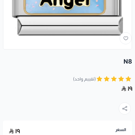
N8
(تقييم واحد)
١٩
السعر
١٩