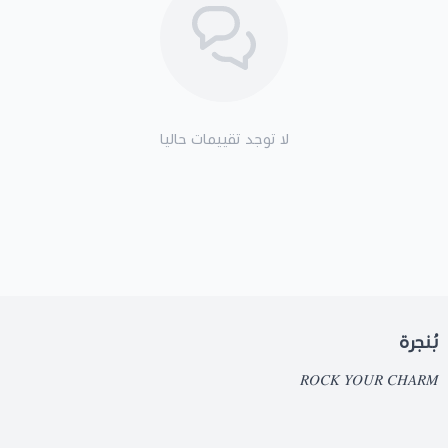
لا توجد تقييمات حاليا
بُنجرة
𝑅𝑂𝐶𝐾 𝑌𝑂𝑈𝑅 𝐶𝐻𝐴𝑅𝑀