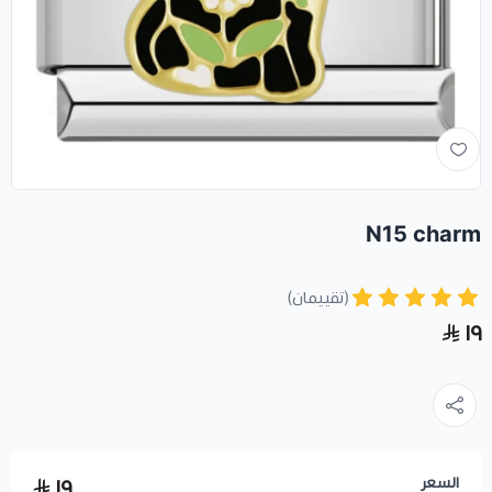
N15 charm
(تقييمان)
١٩
السعر
١٩