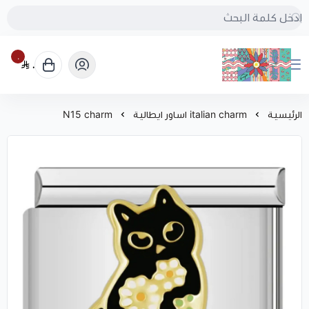
٠
٠
بُنجرة
الرئيسية
italian charm اساور ايطالية
N15 charm